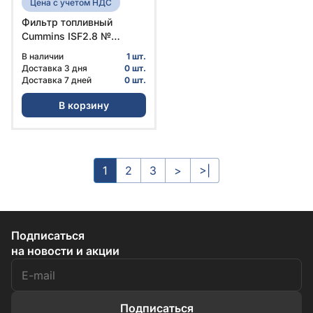
Цена с учетом НДС
Фильтр топливный
Cummins ISF2.8 №
GР01.13.0152 | 5264870 |
В наличии
1 шт.
3968105 | G-Part
Доставка 3 дня
0 шт.
Доставка 7 дней
0 шт.
В корзину
1
2
3
>
>|
Подписаться
на новости и акции
Подписаться