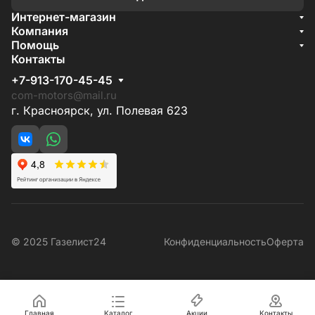
Интернет-магазин
Акции
Компания
О компании
Помощь
Бренды
Условия доставки
Контакты
Документы
Способы оплаты
Условия поставки
+7-913-170-45-45
Гарантия на товар
Отзывы
com-motors@mail.ru
г. Красноярск, ул. Полевая 623
© 2025 Газелист24
Конфиденциальность
Оферта
Главная
Каталог
Акции
Контакты