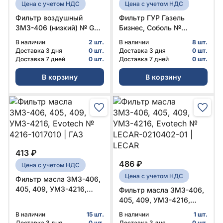
Цена с учетом НДС
Цена с учетом НДС
Фильтр воздушный
Фильтр ГУР Газель
ЗМЗ-406 (низкий) № GB-
Бизнес, Соболь №
75 | BIG
ЕКО-0262 | Экофил
В наличии
2 шт.
В наличии
8 шт.
Доставка 3 дня
0 шт.
Доставка 3 дня
0 шт.
Доставка 7 дней
0 шт.
Доставка 7 дней
0 шт.
В корзину
В корзину
413 ₽
486 ₽
Цена с учетом НДС
Цена с учетом НДС
Фильтр масла ЗМЗ-406,
405, 409, УМЗ-4216,
Фильтр масла ЗМЗ-406,
Evotech № 4216-1017010 |
405, 409, УМЗ-4216,
ГАЗ
Evotech № LECAR-
В наличии
15 шт.
В наличии
1 шт.
0210402-01 | LECAR
Доставка 3 дня
0 шт.
Доставка 3 дня
0 шт.