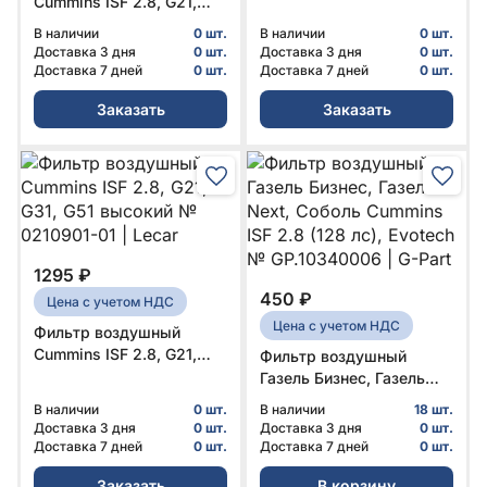
Cummins ISF 2.8, G21,
EKOFIL
G31, G51 высокий (c
В наличии
0 шт.
В наличии
0 шт.
11.2022г.в.) Оригинал №
Доставка 3 дня
0 шт.
Доставка 3 дня
0 шт.
.GB-529 | ГАЗ
Доставка 7 дней
0 шт.
Доставка 7 дней
0 шт.
Заказать
Заказать
1295 ₽
450 ₽
Цена с учетом НДС
Цена с учетом НДС
Фильтр воздушный
Cummins ISF 2.8, G21,
Фильтр воздушный
G31, G51 высокий №
Газель Бизнес, Газель
0210901-01 | Lecar
Next, Соболь Cummins
В наличии
0 шт.
В наличии
18 шт.
ISF 2.8 (128 лс), Evotech
Доставка 3 дня
0 шт.
Доставка 3 дня
0 шт.
№ GP.10340006 | G-Part
Доставка 7 дней
0 шт.
Доставка 7 дней
0 шт.
Заказать
В корзину