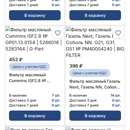
Доставка 7 дней
0 шт.
Доставка 7 дней
0 шт.
В корзину
В корзину
452 ₽
396 ₽
Цена с учетом НДС
Цена с учетом НДС
Фильтр масляный
Cummins ISF2.8 №
Фильтр масляный Газель
GP01.13.0154 | 5266016 |
Next, Газель NN, Соболь
5283164 | G-Part
NN. G21, G31, G51 №
В наличии
7 шт.
В наличии
14 шт.
PM40004240 | BIG
Доставка 3 дня
0 шт.
Доставка 3 дня
0 шт.
FILTER
Доставка 7 дней
0 шт.
Доставка 7 дней
0 шт.
В корзину
В корзину