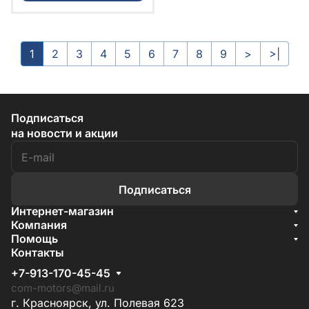
1
2
3
4
5
6
7
8
9
>
>|
Подписаться
на новости и акции
Подписаться
Интернет-магазин
Акции
Компания
О компании
Помощь
Бренды
Условия доставки
Контакты
Документы
Способы оплаты
Условия поставки
+7-913-170-45-45
Гарантия на товар
Отзывы
com-motors@mail.ru
г. Красноярск, ул. Полевая 623