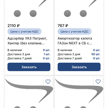
2110 ₽
767 ₽
Цена с учетом НДС
Цена с учетом НДС
Адсорбер УАЗ Патриот,
Амортизатор капота
Хантер (без клапана
ГАЗон NEXT в СБ с
продувки) № 316300-
креплением Оригинал №
В наличии
0 шт.
В наличии
0 шт.
1164010-04 | УАЗ
С41R11.8407010 | ГАЗ
Доставка 3 дня
1 шт.
Доставка 3 дня
50 шт.
Доставка 7 дней
0 шт.
Доставка 7 дней
0 шт.
Заказать
Заказать