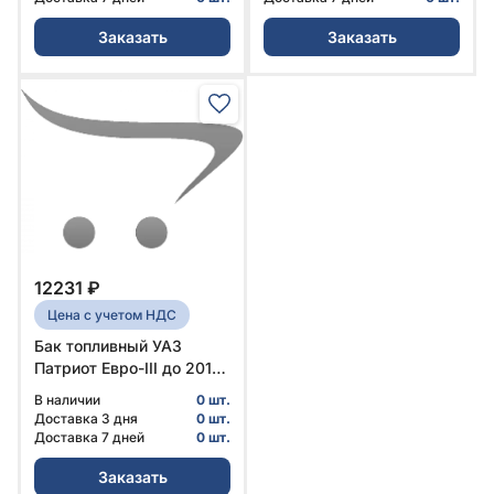
1101008-21 | УАЗ
Заказать
Заказать
12231 ₽
Цена с учетом НДС
Бак топливный УАЗ
Патриот Евро-III до 2017
г.в. левый (38 л)
В наличии
0 шт.
Оригинал № 316020-
Доставка 3 дня
0 шт.
1101009-01 | УАЗ
Доставка 7 дней
0 шт.
Заказать