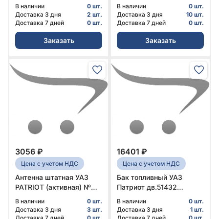
отсека № 236300-
315195-2915006-96 | УАЗ
В наличии
0 шт.
В наличии
0 шт.
6306108-30 | УАЗ
Доставка 3 дня
2 шт.
Доставка 3 дня
10 шт.
Доставка 7 дней
0 шт.
Доставка 7 дней
0 шт.
Заказать
Заказать
3056 ₽
16401 ₽
Цена с учетом НДС
Цена с учетом НДС
Антенна штатная УАЗ
Бак топливный УАЗ
PATRIOT (активная) №
Патриот дв.51432
316300-7903026-01 |
CommonRail Евро-IV с
В наличии
0 шт.
В наличии
0 шт.
УАЗ
05.2012 правый
Доставка 3 дня
3 шт.
Доставка 3 дня
1 шт.
Оригинал № 316380-
Доставка 7 дней
0 шт.
Доставка 7 дней
0 шт.