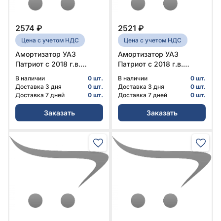
2574 ₽
2521 ₽
Цена с учетом НДС
Цена с учетом НДС
Амортизатор УАЗ
Амортизатор УАЗ
Патриот с 2018 г.в.
Патриот с 2018 г.в.
передний газомасляный
передний газомасляный
В наличии
0 шт.
В наличии
0 шт.
Оригинал № 316300-
№ MP-316300-2905006-
Доставка 3 дня
0 шт.
Доставка 3 дня
0 шт.
2905006-10 | УАЗ
10 | MetalPart
Доставка 7 дней
0 шт.
Доставка 7 дней
0 шт.
Заказать
Заказать