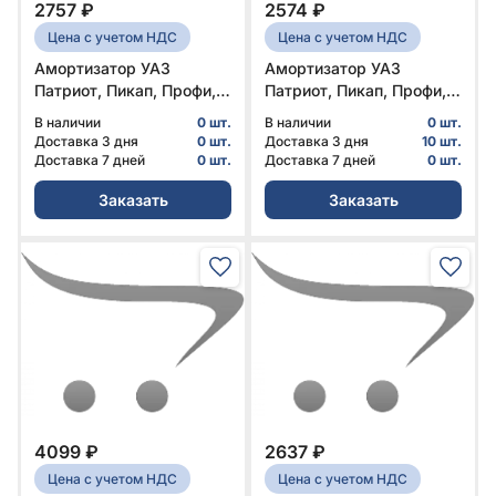
2757 ₽
2574 ₽
Цена с учетом НДС
Цена с учетом НДС
Амортизатор УАЗ
Амортизатор УАЗ
Патриот, Пикап, Профи,
Патриот, Пикап, Профи,
Карго передний
Карго передний
В наличии
0 шт.
В наличии
0 шт.
газомасляный Оригинал
газомасляный Оригинал
Доставка 3 дня
0 шт.
Доставка 3 дня
10 шт.
№ 316300-2905006-00 |
№ 316300-2905404-00 |
Доставка 7 дней
0 шт.
Доставка 7 дней
0 шт.
УАЗ
УАЗ
Заказать
Заказать
4099 ₽
2637 ₽
Цена с учетом НДС
Цена с учетом НДС