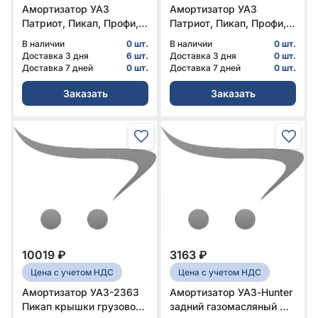
Амортизатор УАЗ
Амортизатор УАЗ
Патриот, Пикап, Профи,
Патриот, Пикап, Профи,
Карго, Хантер задний,
Карго, Хантер задний,
В наличии
0 шт.
В наличии
0 шт.
3741 с АБС передний
3741 с АБС передний
Доставка 3 дня
6 шт.
Доставка 3 дня
0 шт.
газомасляный Оригинал
газомасляный Оригинал
Доставка 7 дней
0 шт.
Доставка 7 дней
0 шт.
УСИЛЕННЫЙ № 236021-
№ 236021-2915006-00 |
Заказать
Заказать
2915404-00 | УАЗ
УАЗ
10019 ₽
3163 ₽
Цена с учетом НДС
Цена с учетом НДС
Амортизатор УАЗ-2363
Амортизатор УАЗ-Hunter
Пикап крышки грузового
задний газомасляный №