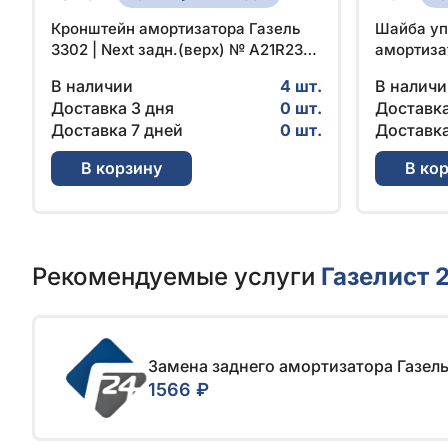
Кронштейн амортизатора Газель
Шайба уп
3302 | Next задн.(верх) № A21R23-
амортиза
2915541 | ГАЗ
297177-П2
В наличии
4 шт.
В наличи
Доставка 3 дня
0 шт.
Доставка
Доставка 7 дней
0 шт.
Доставка
В корзину
В ко
Рекомендуемые услуги
Газелист 
Замена заднего амортизатора Газель 
1566 ₽