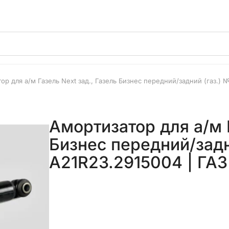
ор для а/м Газель Next зад., Газель Бизнес передний/задний (газ.) 
Амортизатор для а/м Г
Бизнес передний/задн
A21R23.2915004 | ГАЗ