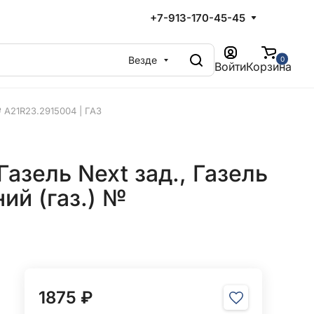
+7-913-170-45-45
Везде
0
Войти
Корзина
№ A21R23.2915004 | ГАЗ
азель Next зад., Газель
ий (газ.) №
1875 ₽