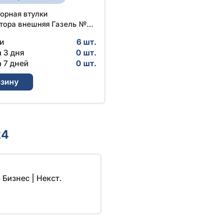
орная втулки
тора внешняя Газель №
9 | ГАЗ
и
6 шт.
 3 дня
0 шт.
 7 дней
0 шт.
рзину
24
Бизнес | Некст.