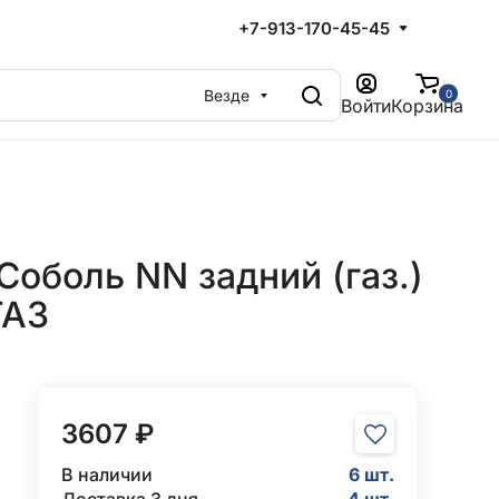
+7-913-170-45-45
Везде
0
Войти
Корзина
Соболь NN задний (газ.)
ГАЗ
3607 ₽
В наличии
6 шт.