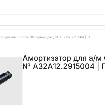
ор для а/м Соболь NN задний (газ.) № А32А12.2915004 | ГАЗ
Амортизатор для а/м 
№ А32А12.2915004 | 