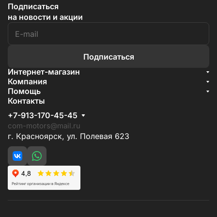
Подписаться
на новости и акции
Подписаться
Интернет-магазин
Акции
Компания
О компании
Помощь
Бренды
Условия доставки
Контакты
Документы
Способы оплаты
Условия поставки
+7-913-170-45-45
Гарантия на товар
Отзывы
com-motors@mail.ru
г. Красноярск, ул. Полевая 623