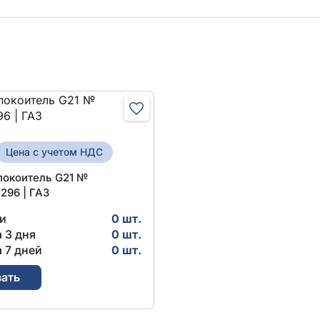
Цена с учетом НДС
окоитель G21 №
96 | ГАЗ
и
0 шт.
 3 дня
0 шт.
 7 дней
0 шт.
зать