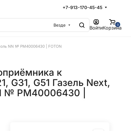
+7-913-170-45-45
Везде
0
Войти
Корзина
Соболь NN № PM40006430 | FOTON
оприёмника к
, G31, G51 Газель Next,
N № PM40006430 |