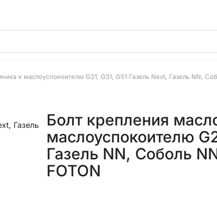
ника к маслоуспокоителю G21, G31, G51 Газель Next, Газель NN, 
Болт крепления масл
маслоуспокоителю G21
Газель NN, Соболь N
FOTON