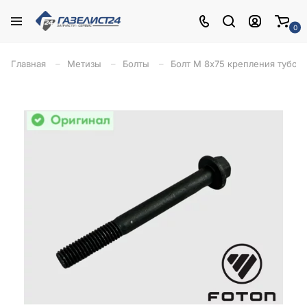
0
Главная
Метизы
Болты
Болт М 8х75 крепления тубоко