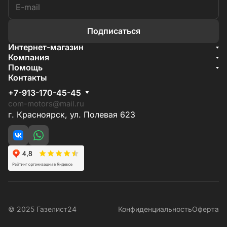
Подписаться
Интернет-магазин
Акции
Компания
О компании
Помощь
Бренды
Условия доставки
Контакты
Документы
Способы оплаты
Условия поставки
+7-913-170-45-45
Гарантия на товар
Отзывы
com-motors@mail.ru
г. Красноярск, ул. Полевая 623
© 2025 Газелист24
Конфиденциальность
Оферта