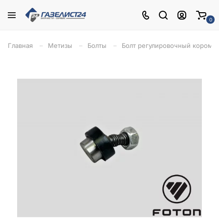
0
Главная
Метизы
Болты
Болт регулировочный коромысл