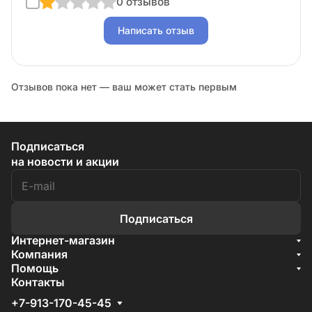
0 отзывов
Написать отзыв
Отзывов пока нет — ваш может стать первым
Подписаться
на новости и акции
Подписаться
Интернет-магазин
Акции
Компания
О компании
Помощь
Бренды
Условия доставки
Контакты
Документы
Способы оплаты
Условия поставки
+7-913-170-45-45
Гарантия на товар
Отзывы