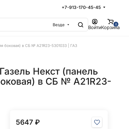
+7-913-170-45-45
Везде
0
Войти
Корзина
яя боковая) в СБ № А21R23-5301033 | ГАЗ
Газель Некст (панель
оковая) в СБ № А21R23-
5647 ₽