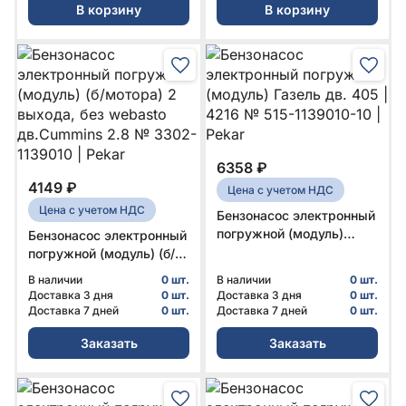
В корзину
В корзину
6358 ₽
4149 ₽
Цена с учетом НДС
Цена с учетом НДС
Бензонасос электронный
погружной (модуль)
Бензонасос электронный
Газель дв. 405 | 4216 №
погружной (модуль) (б/
515-1139010-10 | Pekar
мотора) 2 выхода, без
В наличии
0 шт.
В наличии
0 шт.
webasto дв.Cummins 2.8
Доставка 3 дня
0 шт.
Доставка 3 дня
0 шт.
№ 3302-1139010 | Pekar
Доставка 7 дней
0 шт.
Доставка 7 дней
0 шт.
Заказать
Заказать