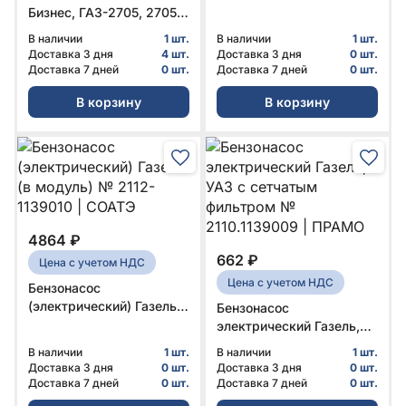
Бизнес, ГАЗ-2705, 27057,
3221, 32217 дв.
В наличии
1 шт.
В наличии
1 шт.
УМЗ-42164, 421647,
Доставка 3 дня
4 шт.
Доставка 3 дня
0 шт.
EvoTech 2.7 Евро-VI, V
Доставка 7 дней
0 шт.
Доставка 7 дней
0 шт.
(горловина слева, ЦМФ)
В корзину
В корзину
в СБ с погружым насос,
пластиковый 80л
Оригинал №
32212.1101006-30 | ГАЗ
4864 ₽
662 ₽
Цена с учетом НДС
Цена с учетом НДС
Бензонасос
(электрический) Газель
Бензонасос
(в модуль) № 2112-
электрический Газель,
1139010 | СОАТЭ
УАЗ с сетчатым
В наличии
1 шт.
В наличии
1 шт.
фильтром №
Доставка 3 дня
0 шт.
Доставка 3 дня
0 шт.
2110.1139009 | ПРАМО
Доставка 7 дней
0 шт.
Доставка 7 дней
0 шт.