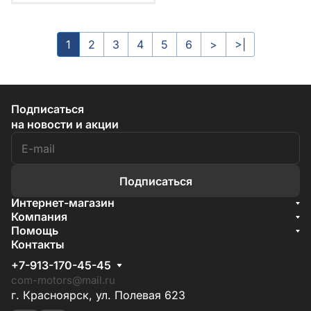
1
2
3
4
5
6
>
>|
Подписаться
на новости и акции
Подписаться
Интернет-магазин
Акции
Компания
О компании
Помощь
Бренды
Условия доставки
Контакты
Документы
Способы оплаты
Условия поставки
+7-913-170-45-45
Гарантия на товар
Отзывы
com-motors@mail.ru
г. Красноярск, ул. Полевая 623