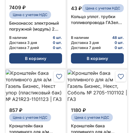
7409 ₽
43 ₽
Цена с учетом НДС
Цена с учетом НДС
Кольцо уплот. трубки
топливопровода ГАЗель
Бензонасос электроный
дв. 4216 инж. двиг.
погружной (модуль) 2
(6х1.2) № 2112-1104252 |
выхода дв. EvoTech
В наличии
6 шт.
В наличии
48 шт.
Rosteco
(метал. бак) №
Доставка 3 дня
0 шт.
Доставка 3 дня
0 шт.
A21R33.1139010 | ГАЗ
Доставка 7 дней
0 шт.
Доставка 7 дней
0 шт.
В корзину
В корзину
857 ₽
1180 ₽
Цена с учетом НДС
Цена с учетом НДС
Кронштейн бака
Кронштейн бака
топливного для а/м
топливного для а/м