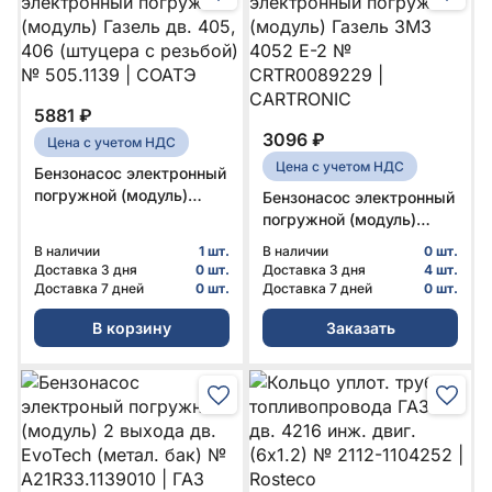
5881 ₽
3096 ₽
Цена с учетом НДС
Цена с учетом НДС
Бензонасос электронный
погружной (модуль)
Бензонасос электронный
Газель дв. 405, 406
погружной (модуль)
(штуцера с резьбой) №
Газель ЗМЗ 4052 Е-2 №
В наличии
1 шт.
В наличии
0 шт.
505.1139 | СОАТЭ
CRTR0089229 |
Доставка 3 дня
0 шт.
Доставка 3 дня
4 шт.
CARTRONIC
Доставка 7 дней
0 шт.
Доставка 7 дней
0 шт.
В корзину
Заказать