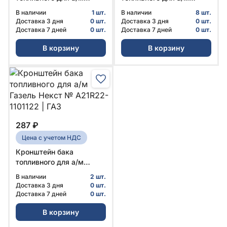
Газель Бизнес, Некст
Газель Бизнес, Некст,
В наличии
1 шт.
В наличии
8 шт.
упор (пластиковый бак)
Соболь № 2705-1101102 |
Доставка 3 дня
0 шт.
Доставка 3 дня
0 шт.
№ A21R23-1101123 | ГАЗ
ГАЗ
Доставка 7 дней
0 шт.
Доставка 7 дней
0 шт.
В корзину
В корзину
287 ₽
Цена с учетом НДС
Кронштейн бака
топливного для а/м
Газель Некст № A21R22-
В наличии
2 шт.
1101122 | ГАЗ
Доставка 3 дня
0 шт.
Доставка 7 дней
0 шт.
В корзину