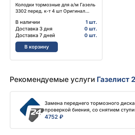
Колодки тормозные для а/м Газель
3302 перед. к-т 4 шт Оригинал
(ТИИР-221) № 3302-3501800-02 |
В наличии
1 шт.
ГАЗ
Доставка 3 дня
0 шт.
Доставка 7 дней
0 шт.
В корзину
Рекомендуемые услуги
Газелист 
Замена переднего тормозного диска 
проверкой биения, со снятием ступ
4752 ₽