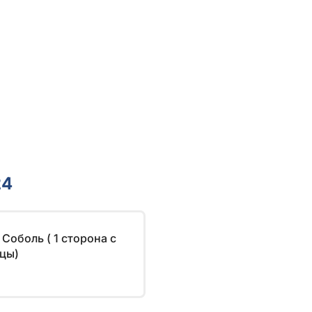
24
Соболь ( 1 сторона c
ицы)