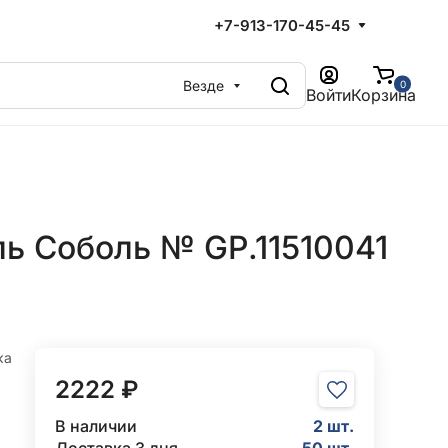
+7-913-170-45-45
Везде
0
Войти
Корзина
ль Соболь № GP.11510041
ка
2222 ₽
В наличии
2 шт.