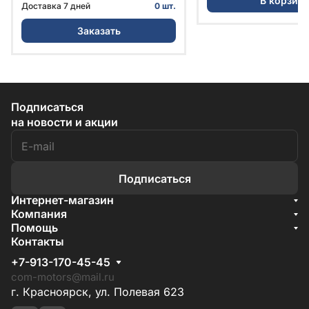
В корзин
Уралэластотехника
Доставка 7 дней
0 шт.
Заказать
Подписаться
на новости и акции
Подписаться
Интернет-магазин
Акции
Компания
О компании
Помощь
Бренды
Условия доставки
Контакты
Документы
Способы оплаты
Условия поставки
+7-913-170-45-45
Гарантия на товар
Отзывы
com-motors@mail.ru
г. Красноярск, ул. Полевая 623