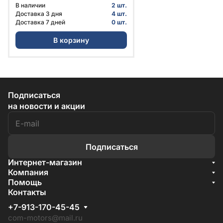
А31R23-6300014 | ГАЗ
В наличии
2 шт.
Доставка 3 дня
4 шт.
Доставка 7 дней
0 шт.
В корзину
Подписаться
на новости и акции
Подписаться
Интернет-магазин
Акции
Компания
О компании
Помощь
Бренды
Условия доставки
Контакты
Документы
Способы оплаты
Условия поставки
+7-913-170-45-45
Гарантия на товар
Отзывы
com-motors@mail.ru