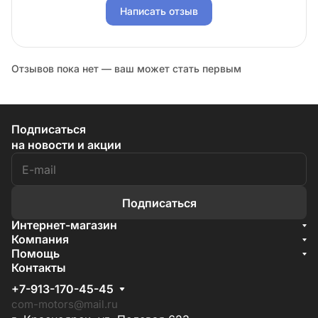
Написать отзыв
Отзывов пока нет — ваш может стать первым
Подписаться
на новости и акции
Подписаться
Интернет-магазин
Акции
Компания
О компании
Помощь
Бренды
Условия доставки
Контакты
Документы
Способы оплаты
Условия поставки
+7-913-170-45-45
Гарантия на товар
Отзывы
com-motors@mail.ru