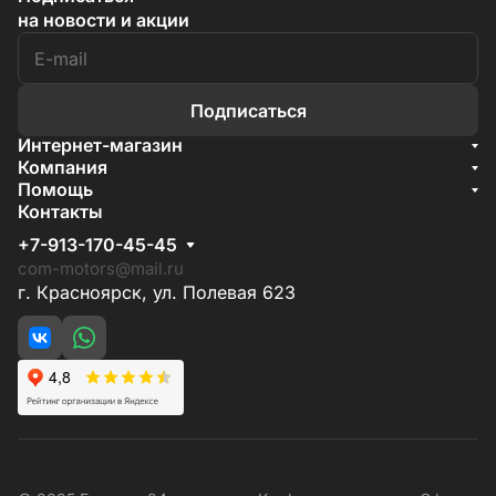
на новости и акции
Подписаться
Интернет-магазин
Акции
Компания
О компании
Помощь
Бренды
Условия доставки
Контакты
Документы
Способы оплаты
Условия поставки
+7-913-170-45-45
Гарантия на товар
Отзывы
com-motors@mail.ru
г. Красноярск, ул. Полевая 623