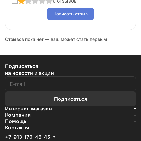
0 отзывов
Написать отзыв
Отзывов пока нет — ваш может стать первым
Подписаться
на новости и акции
Подписаться
Интернет-магазин
Акции
Компания
О компании
Помощь
Бренды
Условия доставки
Контакты
Документы
Способы оплаты
Условия поставки
+7-913-170-45-45
Гарантия на товар
Отзывы