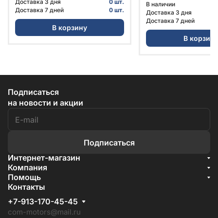
Доставка 3 дня
0 шт.
В наличии
3104006-30 | ГАЗ
Доставка 7 дней
0 шт.
Доставка 3 дня
Доставка 7 дней
В корзину
В корзин
Подписаться
на новости и акции
Подписаться
Интернет-магазин
Акции
Компания
О компании
Помощь
Бренды
Условия доставки
Контакты
Документы
Способы оплаты
Условия поставки
+7-913-170-45-45
Гарантия на товар
Отзывы
com-motors@mail.ru