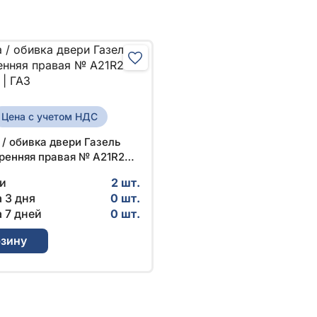
Цена с учетом НДС
/ обивка двери Газель
тренняя правая № A21R23-
0 | ГАЗ
и
2 шт.
 3 дня
0 шт.
 7 дней
0 шт.
рзину