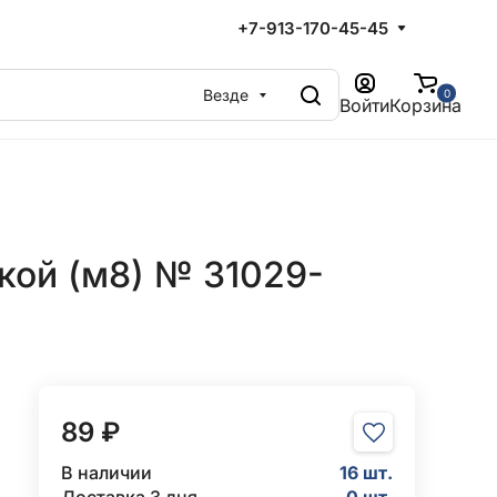
+7-913-170-45-45
Везде
0
Войти
Корзина
кой (м8) № 31029-
89 ₽
В наличии
16 шт.