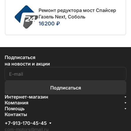
Ремонт редуктора мост Спайсер
Газель Next, Соболь
16200 ₽
Подписаться
на новости и акции
Подписаться
Интернет-магазин
Акции
Компания
О компании
Помощь
Бренды
Условия доставки
Контакты
Документы
Способы оплаты
Условия поставки
+7-913-170-45-45
Гарантия на товар
Отзывы
com-motors@mail.ru