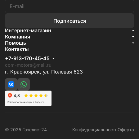
Подписаться
Интернет-магазин
Акции
Компания
О компании
Помощь
Бренды
Условия доставки
Контакты
Документы
Способы оплаты
Условия поставки
+7-913-170-45-45
Гарантия на товар
Отзывы
com-motors@mail.ru
г. Красноярск, ул. Полевая 623
© 2025 Газелист24
Конфиденциальность
Оферта