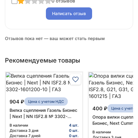
0 отзывов
Написать отзыв
Отзывов пока нет — ваш может стать первым
Рекомендуемые товары
904 ₽
Цена с учетом НДС
400 ₽
Цена с учето
Вилка сцепления Газель Бизнес
| Next | NN ISF2.8 № 3302-
Опора вилки сцеплен
1601200-10 | ГАЗ
Бизнес, Next Cummins
В наличии
4 шт.
G21, G31, G51 № 3302
Доставка 3 дня
0 шт.
В наличии
ГАЗ
Доставка 7 дней
0 шт.
Доставка 3 дня