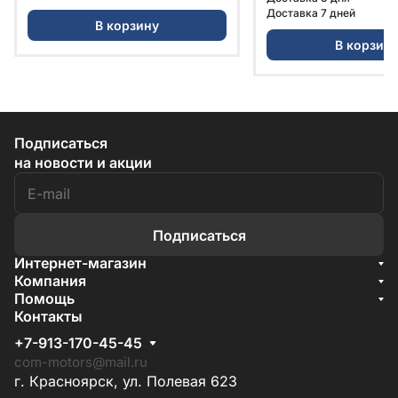
Доставка 7 дней
В корзину
В корзин
Подписаться
на новости и акции
Подписаться
Интернет-магазин
Акции
Компания
О компании
Помощь
Бренды
Условия доставки
Контакты
Документы
Способы оплаты
Условия поставки
+7-913-170-45-45
Гарантия на товар
Отзывы
com-motors@mail.ru
г. Красноярск, ул. Полевая 623