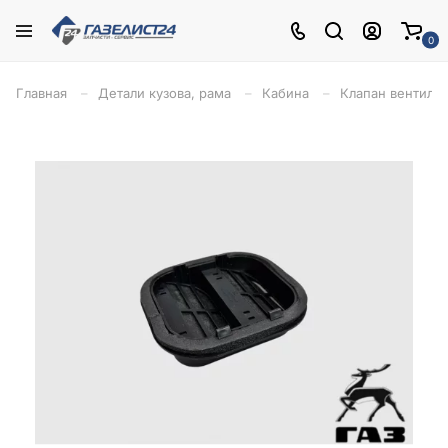
0
Главная
Детали кузова, рама
Кабина
Клапан вентиляц