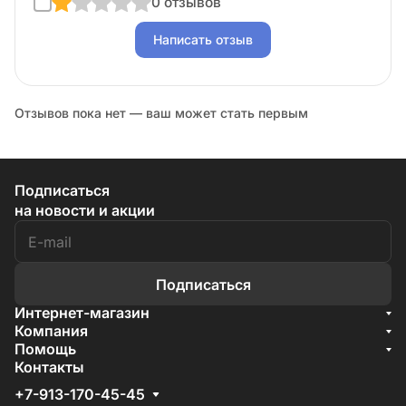
0 отзывов
Написать отзыв
Отзывов пока нет — ваш может стать первым
Подписаться
на новости и акции
Подписаться
Интернет-магазин
Акции
Компания
О компании
Помощь
Бренды
Условия доставки
Контакты
Документы
Способы оплаты
Условия поставки
+7-913-170-45-45
Гарантия на товар
Отзывы