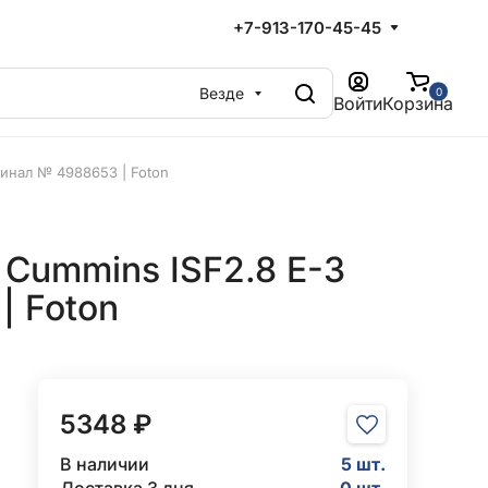
+7-913-170-45-45
Везде
0
Войти
Корзина
инал № 4988653 | Foton
 Cummins ISF2.8 Е-3
| Foton
5348 ₽
В наличии
5 шт.