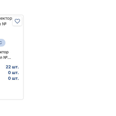
С
ктор
ал №
22 шт.
0 шт.
0 шт.