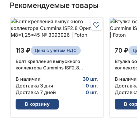
Рекомендуемые товары
113 ₽
70 ₽
Цена с учетом НДС
Ц
Болт крепления выпускного
Втулка б
коллектора Cummins ISF2.8
коллекто
Оригинал М8*1,25*45 № 3093926 |
Оригинал
В наличии
30 шт.
В наличи
Foton
Доставка 3 дня
0 шт.
Доставка
Доставка 7 дней
0 шт.
Доставка
В корзину
В ко