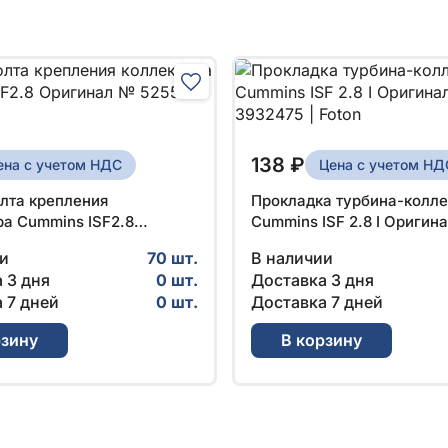
138 ₽
ена с учетом НДС
Цена с учетом НД
олта крепления
Прокладка турбина-колле
ра Cummins ISF2.8
Cummins ISF 2.8 I Оригин
 № 5255567 | Foton
3932475 | Foton
и
70 шт.
В наличии
 3 дня
0 шт.
Доставка 3 дня
 7 дней
0 шт.
Доставка 7 дней
рзину
В корзину