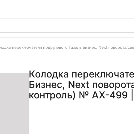
лодка переключателя подрулевого Газель Бизнес, Next поворота/све
Колодка переключате
Бизнес, Next поворота
контроль) № AX-499 |