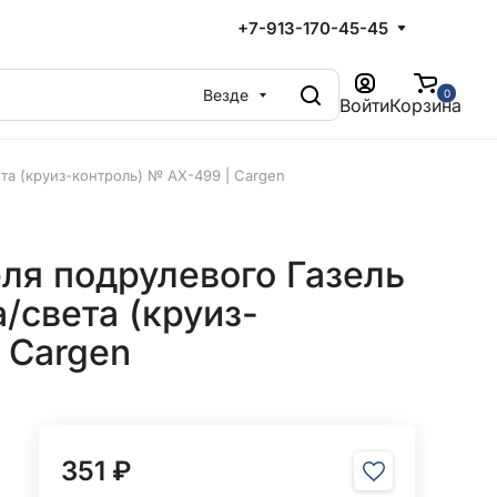
+7-913-170-45-45
Везде
0
Войти
Корзина
та (круиз-контроль) № AX-499 | Cargen
ля подрулевого Газель
/света (круиз-
 Cargen
351 ₽