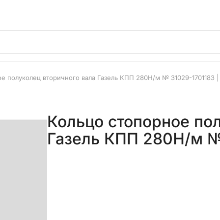
е полуколец вторичного вала Газель КПП 280Н/м № 31029-1701183 |
Кольцо стопорное пол
Газель КПП 280Н/м № 