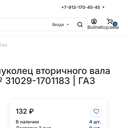
+7-913-170-45-45
Везде
0
Войти
Корзина
 ГАЗ
уколец вторичного вала
31029-1701183 | ГАЗ
132 ₽
В наличии
4 шт.