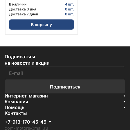
перед. № A21R23-8119014 | ГАЗ
В наличии
4 шт.
Доставка 3 дня
0 шт.
Доставка 7 дней
0 шт.
В корзину
Подписаться
на новости и акции
Подписаться
Интернет-магазин
Акции
Компания
О компании
Помощь
Бренды
Условия доставки
Контакты
Документы
Способы оплаты
Условия поставки
+7-913-170-45-45
Гарантия на товар
Отзывы
com-motors@mail.ru