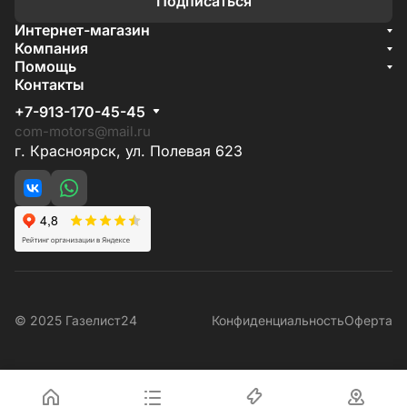
Подписаться
Интернет-магазин
Акции
Компания
О компании
Помощь
Бренды
Условия доставки
Контакты
Документы
Способы оплаты
Условия поставки
+7-913-170-45-45
Гарантия на товар
Отзывы
com-motors@mail.ru
г. Красноярск, ул. Полевая 623
© 2025 Газелист24
Конфиденциальность
Оферта