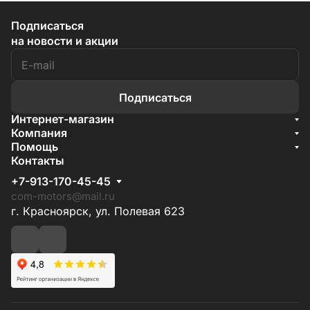
Подписаться
на новости и акции
Подписаться
Интернет-магазин
Акции
Компания
О компании
Помощь
Бренды
Условия доставки
Контакты
Документы
Способы оплаты
Условия поставки
+7-913-170-45-45
Гарантия на товар
Отзывы
com-motors@mail.ru
г. Красноярск, ул. Полевая 623