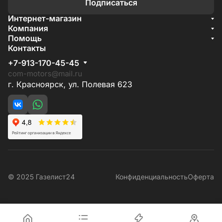
Подписаться
Интернет-магазин
Акции
Компания
О компании
Помощь
Бренды
Условия доставки
Контакты
Документы
Способы оплаты
Условия поставки
+7-913-170-45-45
Гарантия на товар
Отзывы
com-motors@mail.ru
г. Красноярск, ул. Полевая 623
© 2025 Газелист24
Конфиденциальность
Оферта