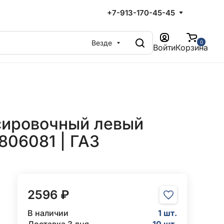
+7-913-170-45-45
Везде
0
Войти
Корзина
сировочный левый
806081 | ГАЗ
2596 ₽
В наличии
1 шт.