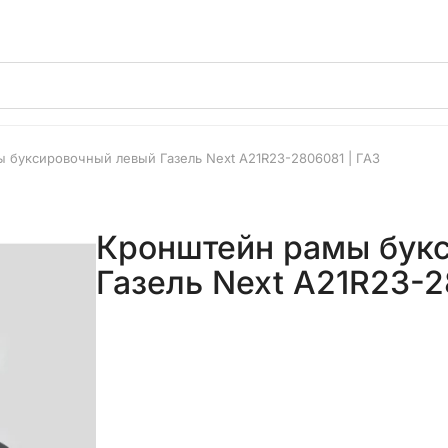
 буксировочный левый Газель Next A21R23-2806081 | ГАЗ
Кронштейн рамы бук
Газель Next A21R23-2