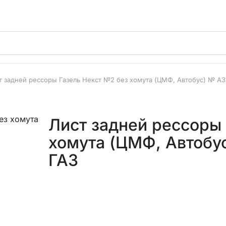
т задней рессоры Газель Некст №2 без хомута (ЦМФ, Автобус) № А3
Лист задней рессоры
хомута (ЦМФ, Автобу
ГАЗ