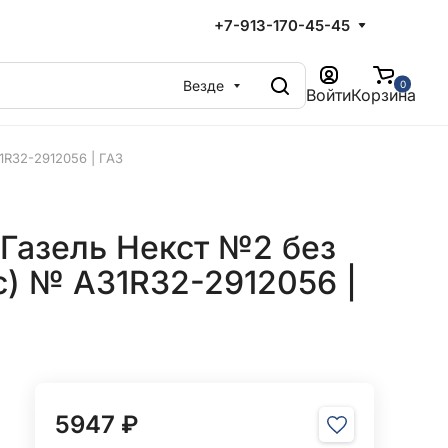
+7-913-170-45-45
Везде
0
Войти
Корзина
1R32-2912056 | ГАЗ
 Газель Некст №2 без
с) № А31R32-2912056 |
5947 ₽