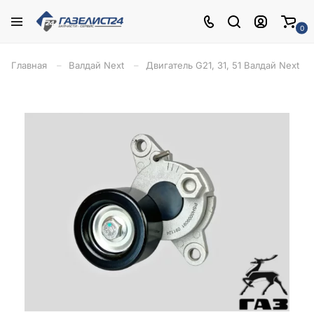
0
Главная
Валдай Next
Двигатель G21, 31, 51 Валдай Next