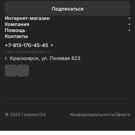
Подписаться
Интернет-магазин
Акции
Компания
О компании
Помощь
Бренды
Условия доставки
Контакты
Документы
Способы оплаты
Условия поставки
+7-913-170-45-45
Гарантия на товар
Отзывы
com-motors@mail.ru
г. Красноярск, ул. Полевая 623
© 2025 Газелист24
Конфиденциальность
Оферта