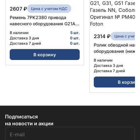
2607 ₽
Цена с учетом НДС
Ремень 7PK2380 привода
навесного оборудования G21A
№ PM40004241 | Foton
В наличии
5 шт.
2314 ₽
Цена с учет
Доставка 3 дня
0 шт.
Доставка 7 дней
0 шт.
Ролик обводной наве
оборудования (нижни
В корзину
обводной ремня агре
В наличии
G31, G51 Газель Next
Доставка 3 дня
NN, Соболь NN Ориг
Доставка 7 дней
PM40005155 | Foton
В корзин
Подписаться
на новости и акции