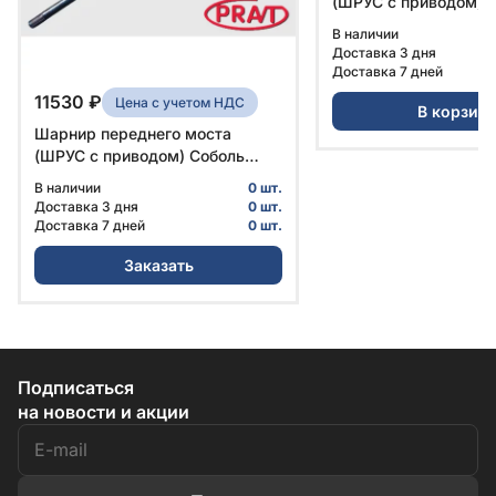
(ШРУС с приводом) 
2217 (4х4) левый кор
В наличии
сборе № 23107-2304
Доставка 3 дня
PRAVT
Доставка 7 дней
11530 ₽
Цена с учетом НДС
В корзин
Шарнир переднего моста
(ШРУС с приводом) Соболь
2217 (4х4) правый длинный в
В наличии
0 шт.
сборе № PR.23107-2304060 |
Доставка 3 дня
0 шт.
PRAVT
Доставка 7 дней
0 шт.
Заказать
Подписаться
на новости и акции