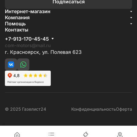
Подписаться
Интернет-магазин
Акции
Компания
О компании
Помощь
Бренды
Условия доставки
Контакты
Документы
Способы оплаты
Условия поставки
+7-913-170-45-45
Гарантия на товар
Отзывы
com-motors@mail.ru
г. Красноярск, ул. Полевая 623
© 2025 Газелист24
Конфиденциальность
Оферта