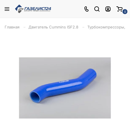
0
Главная
Двигатель Cummins ISF2.8
Турбокомпрессоры, в