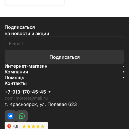
Подписаться
на новости и акции
Подписаться
Интернет-магазин
Акции
Компания
О компании
Помощь
Бренды
Условия доставки
Контакты
Документы
Способы оплаты
Условия поставки
+7-913-170-45-45
Гарантия на товар
Отзывы
com-motors@mail.ru
г. Красноярск, ул. Полевая 623