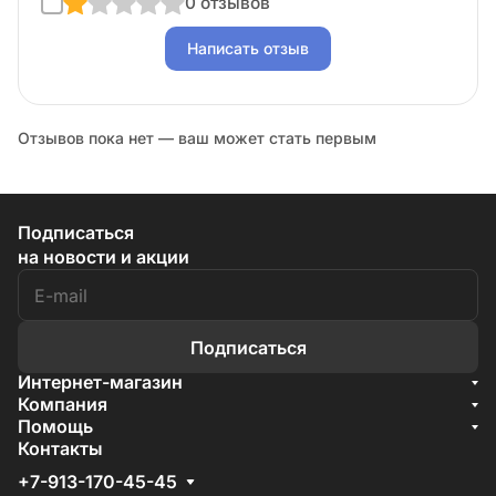
0 отзывов
Написать отзыв
Отзывов пока нет — ваш может стать первым
Подписаться
на новости и акции
Подписаться
Интернет-магазин
Акции
Компания
О компании
Помощь
Бренды
Условия доставки
Контакты
Документы
Способы оплаты
Условия поставки
+7-913-170-45-45
Гарантия на товар
Отзывы