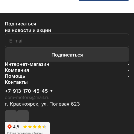
Подписаться
на новости и акции
Подписаться
Интернет-магазин
Акции
Компания
О компании
Помощь
Бренды
Условия доставки
Контакты
Документы
Способы оплаты
Условия поставки
+7-913-170-45-45
Гарантия на товар
Отзывы
com-motors@mail.ru
г. Красноярск, ул. Полевая 623