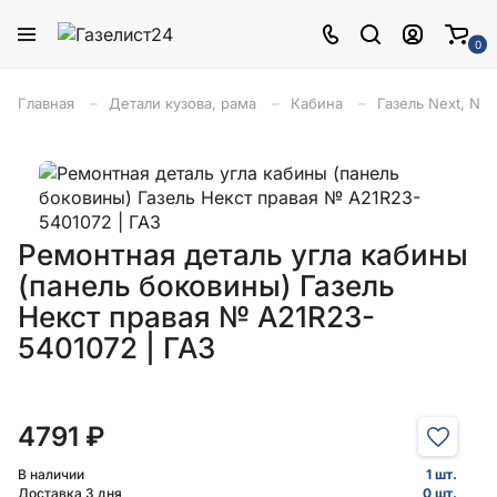
0
Главная
Детали кузова, рама
Кабина
Газель Next, NN
Ремонтная деталь угла кабины
(панель боковины) Газель
Некст правая № А21R23-
5401072 | ГАЗ
4791 ₽
В наличии
1 шт.
Доставка 3 дня
0 шт.