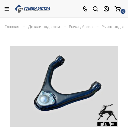
0
Главная
Детали подвески
Рычаг, балка
Рычаг подвес