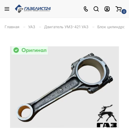
0
Главная
УАЗ
Двигатель УМЗ-421 УАЗ
Блок цилиндров