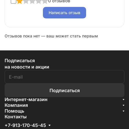
0 отзывов
Написать отзыв
Отзывов пока нет — ваш может стать первым
Подписаться
на новости и акции
Подписаться
Интернет-магазин
Акции
Компания
О компании
Помощь
Бренды
Условия доставки
Контакты
Документы
Способы оплаты
Условия поставки
+7-913-170-45-45
Гарантия на товар
Отзывы