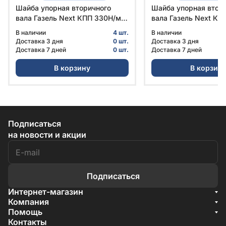
Шайба упорная вторичного
Шайба упорная втор
вала Газель Next КПП 330Н/м
вала Газель Next КП
мелкий паз № А21R22-1701104-
крупный паз № А21R
В наличии
4 шт.
В наличии
10 | ГАЗ
| ГАЗ
Доставка 3 дня
0 шт.
Доставка 3 дня
Доставка 7 дней
0 шт.
Доставка 7 дней
В корзину
В корзин
Подписаться
на новости и акции
Подписаться
Интернет-магазин
Акции
Компания
О компании
Помощь
Бренды
Условия доставки
Контакты
Документы