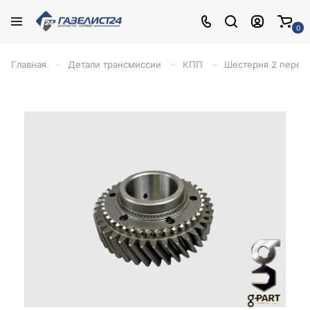
0
Главная
Детали трансмиссии
КПП
Шестерня 2 переда