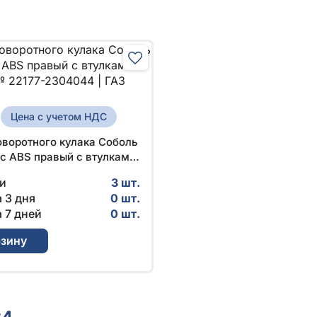
₽
Цена с учетом НДС
оворотного кулака Соболь
 с ABS правый с втулками
 № 22177-2304044 | ГАЗ
и
3 шт.
 3 дня
0 шт.
 7 дней
0 шт.
рзину