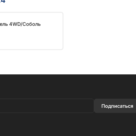
24
зель 4WD/Соболь
Подписаться