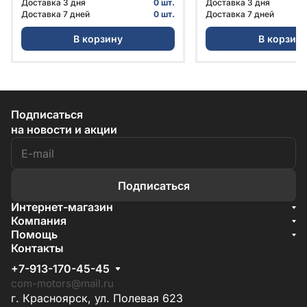
Доставка 3 дня
0 шт.
Доставка 3 дня
Доставка 7 дней
0 шт.
Доставка 7 дней
В корзину
В корзин
Подписаться
на новости и акции
Подписаться
Интернет-магазин
Акции
Компания
О компании
Помощь
Бренды
Условия доставки
Контакты
Документы
Способы оплаты
Условия поставки
+7-913-170-45-45
Гарантия на товар
Отзывы
com-motors@mail.ru
г. Красноярск, ул. Полевая 623