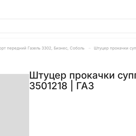
рт передний Газель 3302, Бизнес, Соболь
Штуцер прокачки суп
Штуцер прокачки суп
3501218 | ГАЗ