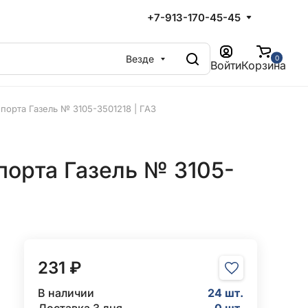
+7-913-170-45-45
Везде
0
Войти
Корзина
порта Газель № 3105-3501218 | ГАЗ
порта Газель № 3105-
231 ₽
В наличии
24 шт.