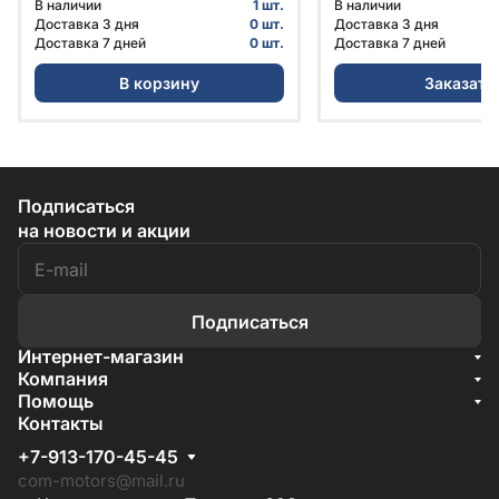
В наличии
1 шт.
В наличии
3501800-02 | ГАЗ
3501800-02 | ГАЗ
Доставка 3 дня
0 шт.
Доставка 3 дня
Доставка 7 дней
0 шт.
Доставка 7 дней
В корзину
Заказать
Подписаться
на новости и акции
Подписаться
Интернет-магазин
Акции
Компания
О компании
Помощь
Бренды
Условия доставки
Контакты
Документы
Способы оплаты
Условия поставки
+7-913-170-45-45
Гарантия на товар
Отзывы
com-motors@mail.ru