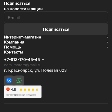
Подписаться
на новости и акции
Подписаться
Интернет-магазин
Акции
Компания
О компании
Помощь
Бренды
Условия доставки
Контакты
Документы
Способы оплаты
Условия поставки
+7-913-170-45-45
Гарантия на товар
Отзывы
com-motors@mail.ru
г. Красноярск, ул. Полевая 623