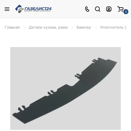
0
Главная
Детали кузова, рама
Бампер
Уплотнитель (д