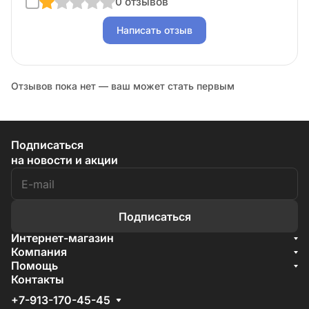
0 отзывов
Написать отзыв
Отзывов пока нет — ваш может стать первым
Подписаться
на новости и акции
Подписаться
Интернет-магазин
Акции
Компания
О компании
Помощь
Бренды
Условия доставки
Контакты
Документы
Способы оплаты
Условия поставки
+7-913-170-45-45
Гарантия на товар
Отзывы