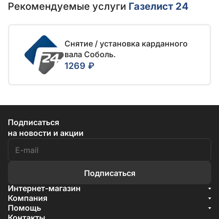
Рекомендуемые услуги
Газелист 24
Снятие / установка карданного
вала Соболь.
1269 ₽
Подписаться
на новости и акции
Подписаться
Интернет-магазин
Акции
Компания
О компании
Помощь
Бренды
Условия доставки
Контакты
Документы