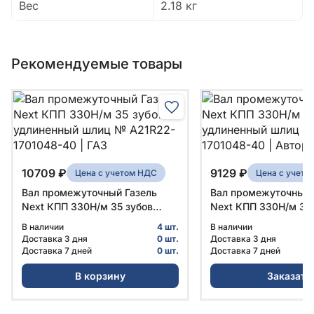
Вес
2.18 кг
Рекомендуемые товары
10709 ₽
9129 ₽
Цена с учетом НДС
Цена с учето
Вал промежуточный Газель
Вал промежуточный 
Next КПП 330H/м 35 зубов
Next КПП 330H/м 35
удлиненный шлиц № A21R22-
удлиненный шлиц № 
В наличии
4 шт.
В наличии
1701048-40 | ГАЗ
1701048-40 | Авторг
Доставка 3 дня
0 шт.
Доставка 3 дня
Доставка 7 дней
0 шт.
Доставка 7 дней
В корзину
Заказать