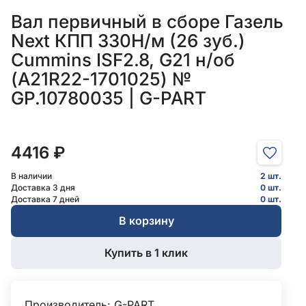
Вал первичный в сборе Газель
Next КПП 330Н/м (26 зуб.)
Cummins ISF2.8, G21 н/об
(А21R22-1701025) №
GP.10780035 | G-PART
4416 ₽
В наличии
2 шт.
Доставка 3 дня
0 шт.
Доставка 7 дней
0 шт.
В корзину
Купить в 1 клик
Производитель:
G-PART