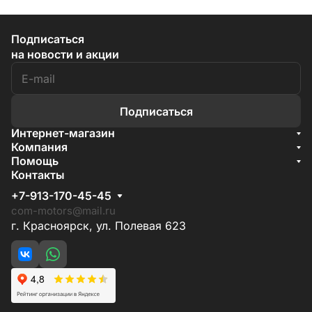
Подписаться
на новости и акции
Подписаться
Интернет-магазин
Акции
Компания
О компании
Помощь
Бренды
Условия доставки
Контакты
Документы
Способы оплаты
Условия поставки
+7-913-170-45-45
Гарантия на товар
Отзывы
com-motors@mail.ru
г. Красноярск, ул. Полевая 623